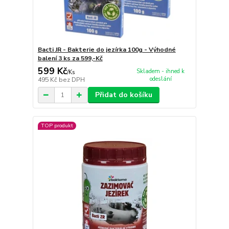
Bacti JR - Bakterie do jezírka 100g - Výhodné
balení 3 ks za 599,-Kč
599 Kč
Skladem - ihned k
/
Ks
odeslání
495 Kč
bez DPH
Přidat do košíku
TOP produkt