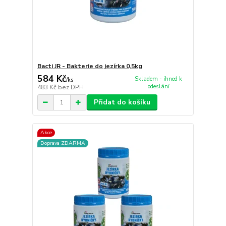
Bacti JR - Bakterie do jezírka 0,5kg
584 Kč
Skladem - ihned k
/
ks
odeslání
483 Kč
bez DPH
Přidat do košíku
Akce
Doprava ZDARMA