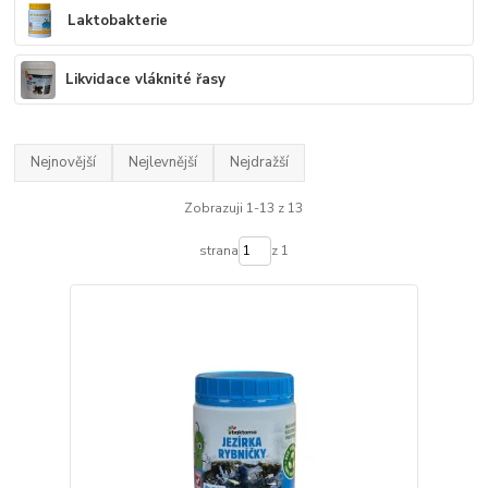
Laktobakterie
Likvidace vláknité řasy
Nejnovější
Nejlevnější
Nejdražší
Zobrazuji 1-13 z 13
strana
z 1