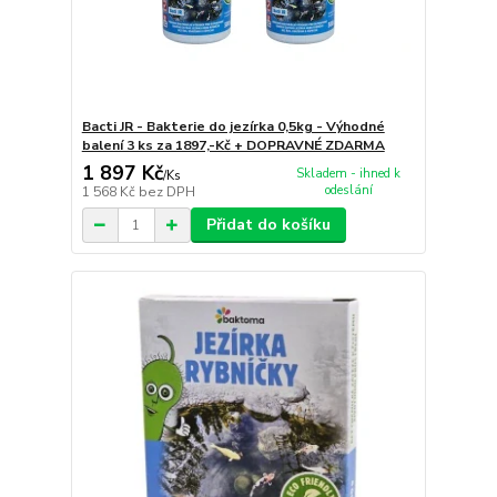
Bacti JR - Bakterie do jezírka 0,5kg - Výhodné
balení 3 ks za 1897,-Kč + DOPRAVNÉ ZDARMA
1 897 Kč
Skladem - ihned k
/
Ks
odeslání
1 568 Kč
bez DPH
Přidat do košíku