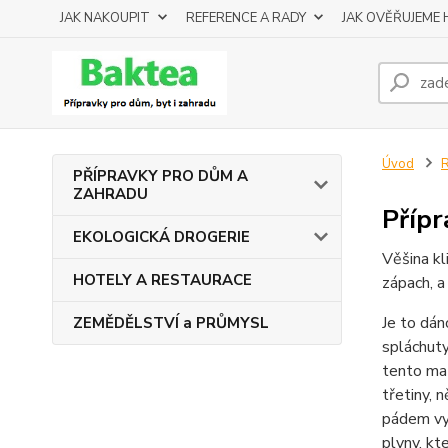
JAK NAKOUPIT
REFERENCE A RADY
JAK OVĚŘUJEME
Úvod
PŘÍPRAVKY PRO DŮM A
ZAHRADU
Přípr
EKOLOGICKÁ DROGERIE
Věšina kl
HOTELY A RESTAURACE
zápach, a
Je to dán
ZEMĚDĚLSTVÍ a PRŮMYSL
spláchuty
tento mat
třetiny, 
pádem vyš
plyny, kt