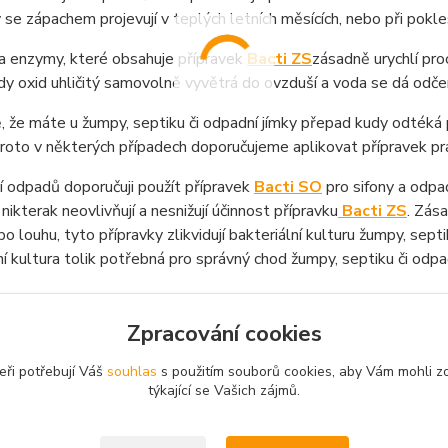
se zápachem projevují v teplých letních měsících, nebo při pokle
a enzymy, které obsahuje přípravek
Bacti ZS
zásadně urychlí pro
 kdy oxid uhličitý samovolně vyvětrá do ovzduší a voda se dá odče
, že máte u žumpy, septiku či odpadní jímky přepad kudy odtéká 
Proto v některých případech doporučujeme aplikovat přípravek p
í odpadů doporučuji použít přípravek
Bacti SO
pro sifony a odpad
 nikterak neovlivňují a nesnižují účinnost přípravku
Bacti ZS
. Zása
bo louhu, tyto přípravky zlikvidují bakteriální kulturu žumpy, sept
ní kultura tolik potřebná pro správný chod žumpy, septiku či odpa
Zpracování cookies
eři potřebují Váš
souhlas
s použitím souborů cookies, aby Vám mohli z
týkající se Vašich zájmů.