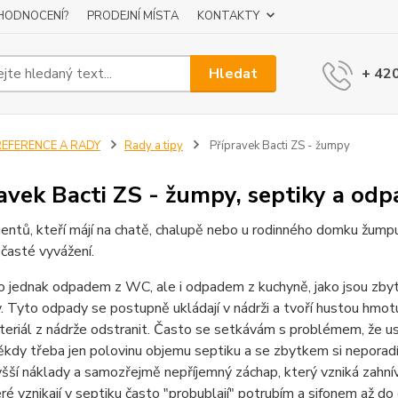
 HODNOCENÍ?
PRODEJNÍ MÍSTA
KONTAKTY
Hledat
+ 42
REFERENCE A RADY
Rady a tipy
Přípravek Bacti ZS - žumpy
avek Bacti ZS - žumpy, septiky a odp
ientů, kteří májí na chatě, chalupě nebo u rodinného domku žumpu
 časté vyvážení.
o jednak odpadem z WC, ale i odpadem z kuchyně, jako jsou zbytky 
. Tyto odpady se postupně ukládají v nádrži a tvoří hustou hmot
eriál z nádrže odstranit. Často se setkávám s problémem, že usa
někdy třeba jen polovinu objemu septiku a se zbytkem si neporad
ší náklady a samozřejmě nepříjemný záchap, který vzniká zahnív
eré vznikají v septiku často "probublají" potrubím a sifonem až do