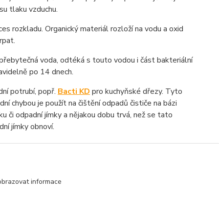
su tlaku vzduchu.
ces rozkladu. Organický materiál rozloží na vodu a oxid
rpat.
přebytečná voda, odtéká s touto vodou i část bakteriální
ravidelně po 14 dnech.
ní potrubí, popř.
Bacti KD
pro kuchyňské dřezy. Tyto
dní chybou je použít na čištění odpadů čističe na bázi
iku či odpadní jímky a nějakou dobu trvá, než se tato
dní jímky obnoví.
obrazovat informace
Vytvořeno na
Eshop-rychle.cz