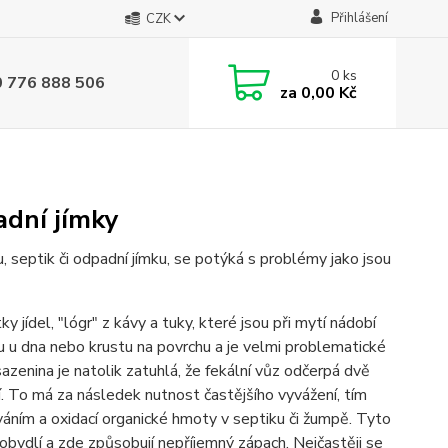
Přihlášení
CZK
0
ks
0 776 888 506
za
0,00 Kč
adní jímky
, septik či odpadní jímku, se potýká s problémy jako jsou
jídel, "lógr" z kávy a tuky, které jsou při mytí nádobí
u u dna nebo krustu na povrchu a je velmi problematické
zenina je natolik zatuhlá, že fekální vůz odčerpá dvě
í. To má za následek nutnost častějšího vyvážení, tím
áním a oxidací organické hmoty v septiku či žumpě. Tyto
 obydlí a zde způsobují nepříjemný zápach. Nejčastěji se