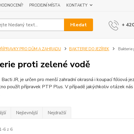
 HODNOCENÍ?
PRODEJNÍ MÍSTA
KONTAKTY
Hledat
+ 42
PŘÍPRAVKY PRO DŮM A ZAHRADU
BAKTERIE DO JEZÍREK
Bakterie 
erie proti zelené vodě
 Bacti JR, je určen pro menší zahradní okrasná i koupací fóliová je
tno použít přípravek PTP Plus. V případě jakýchkoliv otázek ná
.
jší
Nejlevnější
Nejdražší
1-6 z 6