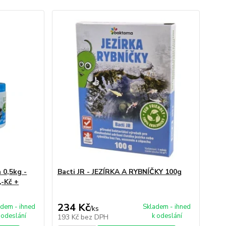
a 0,5kg -
Bacti JR - JEZÍRKA A RYBNÍČKY 100g
,-Kč +
234 Kč
adem - ihned
Skladem - ihned
/
ks
 odeslání
k odeslání
193 Kč
bez DPH