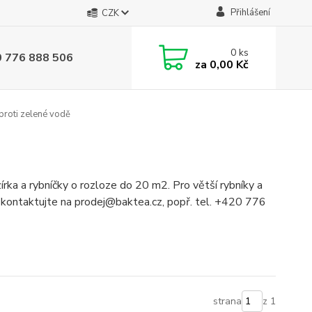
Přihlášení
CZK
0
ks
0 776 888 506
za
0,00 Kč
proti zelené vodě
zírka a rybníčky o rozloze do 20 m2. Pro větší rybníky a
s kontaktujte na prodej@baktea.cz, popř. tel. +420 776
strana
z 1