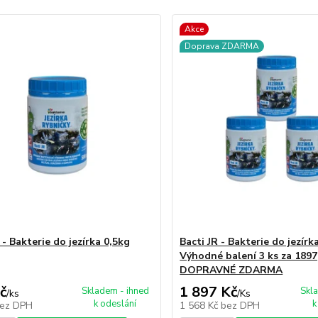
Akce
Doprava ZDARMA
 - Bakterie do jezírka 0,5kg
Bacti JR - Bakterie do jezírk
Výhodné balení 3 ks za 1897
DOPRAVNÉ ZDARMA
č
1 897 Kč
Skladem - ihned
Skl
/
ks
/
Ks
k odeslání
k
ez DPH
1 568 Kč
bez DPH