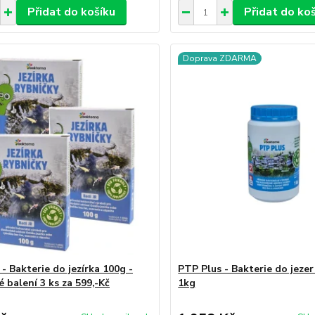
Přidat do košíku
Přidat do ko
Doprava ZDARMA
 - Bakterie do jezírka 100g -
PTP Plus - Bakterie do jezer
 balení 3 ks za 599,-Kč
1kg