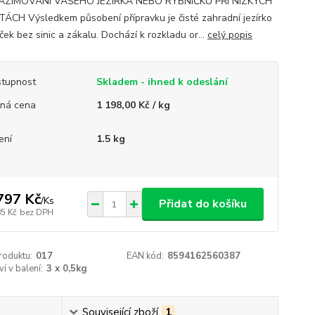
AZIMOVÁNÍ VAŠEHO JEZÍRKA NEBO RYBNÍČKU PŘI NÍZKÝCH
ÁCH Výsledkem působení přípravku je čisté zahradní jezírko
ček bez sinic a zákalu. Dochází k rozkladu or...
celý popis
tupnost
Skladem - ihned k odeslání
ná cena
1 198,00 Kč / kg
ení
1.5 kg
797 Kč
/
Ks
Přidat do košíku
85 Kč
bez DPH
roduktu:
017
EAN kód:
8594162560387
í v balení:
3 x 0,5kg
Související zboží
1