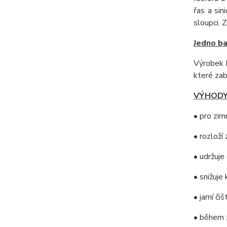
řas a sin
sloupci. 
Jedno ba
Výrobek 
které zab
VÝHODY
• pro zim
• rozloží
• udržuje
• snižuje
• jarní č
• během z