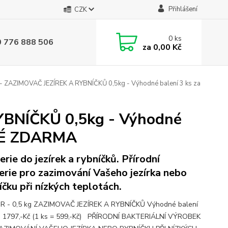
Přihlášení
CZK
0
ks
0 776 888 506
za
0,00 Kč
 - ZAZIMOVAČ JEZÍREK A RYBNÍČKŮ 0,5kg - Výhodné balení 3 ks za
YBNÍČKŮ 0,5kg - Výhodné
VNÉ ZDARMA
erie do jezírek a rybníčků. Přírodní
erie pro zazimování Vašeho jezírka nebo
íčku při nízkých teplotách.
ZR - 0,5 kg ZAZIMOVAČ JEZÍREK A RYBNÍČKŮ Výhodné balení
a 1797,-Kč (1 ks = 599,-Kč) PŘÍRODNÍ BAKTERIÁLNÍ VÝROBEK