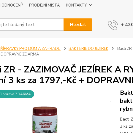
 HODNOCENÍ?
PRODEJNÍ MÍSTA
KONTAKTY
Hledat
+ 42
PŘÍPRAVKY PRO DŮM A ZAHRADU
BAKTERIE DO JEZÍREK
Bacti ZR
 + DOPRAVNÉ ZDARMA
i ZR - ZAZIMOVAČ JEZÍREK A R
ní 3 ks za 1797,-Kč + DOPRA
Bakt
Doprava ZDARMA
bakt
rybn
Bacti 
3 ks z