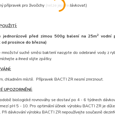
ý přípravek pro živočichy (nelze jej předávkovat)
OUŽITÍ:
2
e jednorázově před zimou 500g balení na 25m
vodní p
 od prosince do března)
množství suché směsi bakterií nasypte do odebrané vody z rybn
míchejte a ihned vlijte zpátky.
VÁNÍ:
m, chladném místě. Přípravek BACTI ZR nesmí zmrznout.
TÉ UPOZORNĚNÍ:
odobě biologické rovnováhy se dostaví po 4 - 6 týdnech dávkov
mezí pH 5 - 10. Pro optimální účinek výrobku BACTI ZR je důle
. Při dávkování výrobku BACTI ZR nepoužívejte současně dezinfek