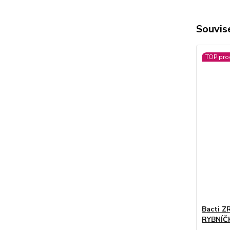
Souvise
TOP pro
Bacti Z
RYBNÍČ