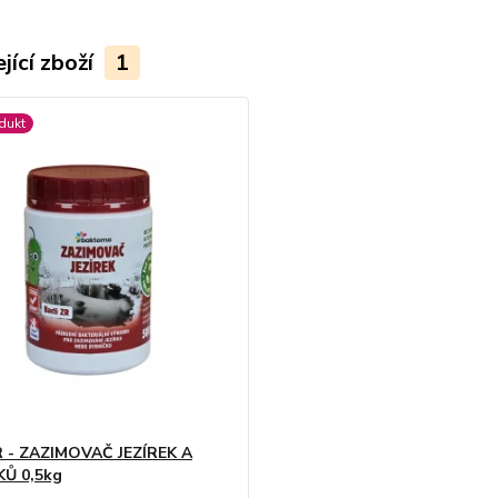
jící zboží
1
dukt
R - ZAZIMOVAČ JEZÍREK A
KŮ 0,5kg