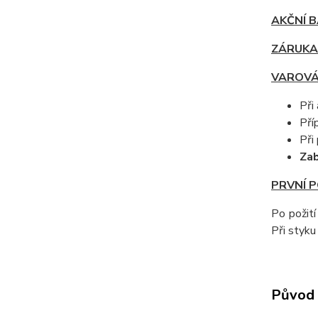
AKČNÍ B
ZÁRUKA
VAROVÁ
Při
Pří
Při
Zab
PRVNÍ 
Po požití
Při styku
Původ 