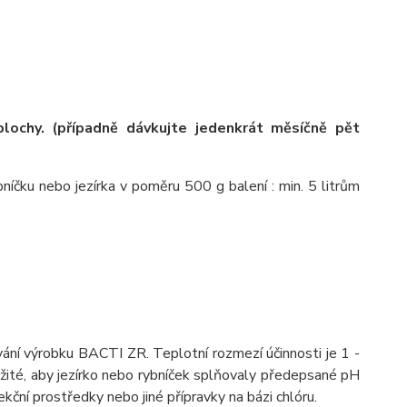
lochy. (případně dávkujte jedenkrát měsíčně pět
íčku nebo jezírka v poměru 500 g balení : min. 5 litrům
ání výrobku BACTI ZR. Teplotní rozmezí účinnosti je 1 -
žité, aby jezírko nebo rybníček splňovaly předepsané pH
ční prostředky nebo jiné přípravky na bázi chlóru.