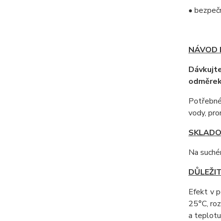
• bezpečn
NÁVOD P
Dávkujt
odměrek
Potřebné 
vody, pro
SKLADO
Na suché
DŮLEŽI
Efekt v p
25°C, roz
a teplotu