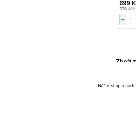
699 K
578 Kč
b
Zboží 
VÝHO
Náš e-shop a partn