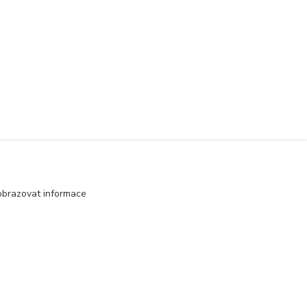
movače jezírek
obrazovat informace
Vytvořeno na
Eshop-rychle.cz