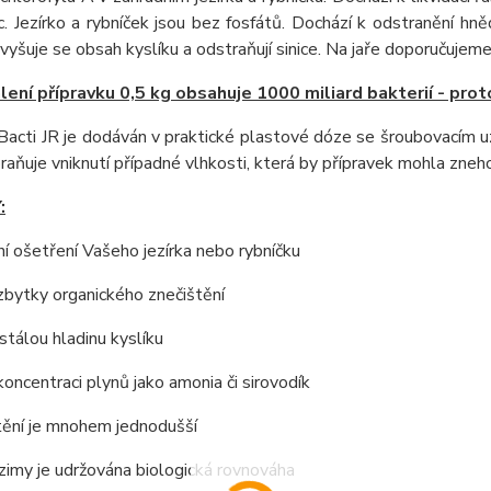
ic. Jezírko a rybníček jsou bez fosfátů. Dochází k odstranění 
Zvyšuje se obsah kyslíku a odstraňují sinice. Na jaře doporučujem
lení přípravku 0,5 kg obsahuje 1000 miliard bakterií - prot
Bacti JR je dodáván v praktické plastové dóze se šroubovacím u
raňuje vniknutí případné vlhkosti, která by přípravek mohla zneh
:
ní ošetření Vašeho jezírka nebo rybníčku
 zbytky organického znečištění
 stálou hladinu kyslíku
 koncentraci plynů jako amonia či sirovodík
ištění je mnohem jednodušší
imy je udržována biologická rovnováha