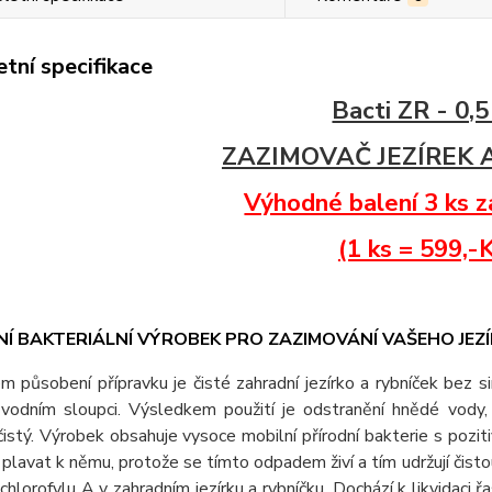
tní specifikace
Bacti ZR - 0,5
ZAZIMOVAČ JEZÍREK 
Výhodné balení 3 ks 
(1 ks = 599,-
Í BAKTERIÁLNÍ VÝROBEK PRO ZAZIMOVÁNÍ VAŠEHO JEZ
 působení přípravku je čisté zahradní jezírko a rybníček bez si
 vodním sloupci. Výsledkem použití je odstranění hnědé vody,
čistý. Výrobek obsahuje vysoce mobilní přírodní bakterie s poz
plavat k němu, protože se tímto odpadem živí a tím udržují čist
 chlorofylu A v zahradním jezírku a rybníčku. Dochází k likvidaci řa