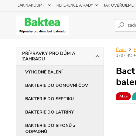
JAK NAKOUPIT
REFERENCE A RADY
JAK OVĚŘUJEME
Úvod
PŘÍPRAVKY PRO DŮM A
1797,-Kč
ZAHRADU
Bact
VÝHODNÉ BALENÍ
bale
BAKTERIE DO DOMOVNÍ ČOV
Akce
BAKTERIE DO SEPTIKU
BAKTERIE DO LATRÍNY
BAKTERIE DO SIFONŮ a
ODPADNŮ