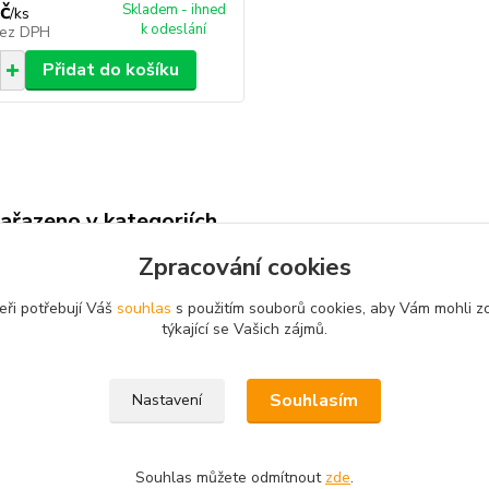
č
Skladem - ihned
/
ks
k odeslání
ez DPH
Přidat do košíku
zařazeno v kategoriích
Zpracování cookies
DNÉ BALENÍ
BAKTERIE DO JEZÍREK
Zazi
eři potřebují Váš
souhlas
s použitím souborů cookies, aby Vám mohli z
týkající se Vašich zájmů.
Souhlasím
Nastavení
Souhlas můžete odmítnout
zde
.