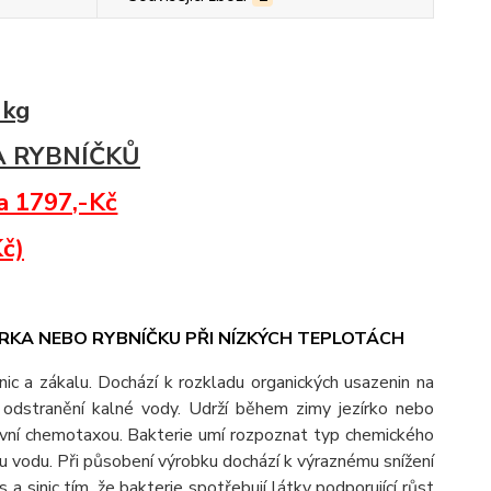
 kg
A RYBNÍČKŮ
za 1797,-Kč
Kč)
ÍRKA NEBO RYBNÍČKU PŘI NÍZKÝCH TEPLOTÁCH
nic a zákalu. Dochází k rozkladu organických usazenin na
 odstranění kalné vody. Udrží během zimy jezírko nebo
itivní chemotaxou. Bakterie umí rozpoznat typ chemického
ou vodu. Při působení výrobku dochází k výraznému snížení
s a sinic tím, že bakterie spotřebují látky podporující růst