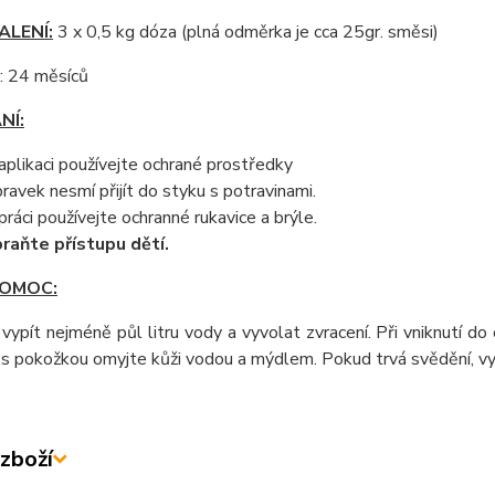
ALENÍ:
3 x 0,5 kg dóza (plná odměrka je cca 25gr. směsi)
: 24 měsíců
NÍ:
 aplikaci používejte ochrané prostředky
pravek nesmí přijít do styku s potravinami.
 práci používejte ochranné rukavice a brýle.
raňte přístupu dětí.
POMOC:
 vypít nejméně půl litru vody a vyvolat zvracení. Při vniknutí 
 s pokožkou omyjte kůži vodou a mýdlem. Pokud trvá svědění, v
zboží