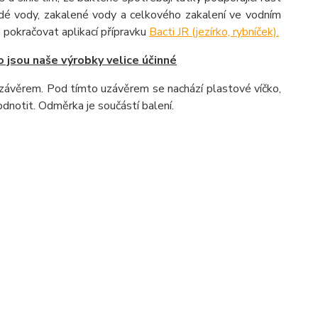
hnědé vody, zakalené vody a celkového zakalení ve vodním
e pokračovat aplikací přípravku
Bacti JR (jezírko, rybníček).
o jsou naše výrobky velice účinné
závěrem. Pod tímto uzávěrem se nachází plastové víčko,
odnotit. Odměrka je součástí balení.