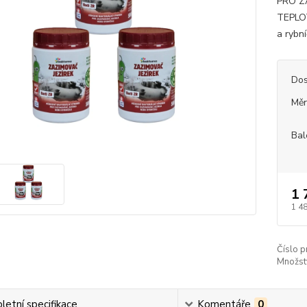
PRO Z
TEPLOT
a rybní
Dos
Měr
Bal
1 
1 4
Číslo p
Množstv
etní specifikace
Komentáře
0