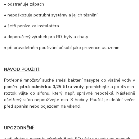
• odstraňuje zápach
• nepoškozuje potrubní systémy a jejich těsnění
• šetří peníze za instalatéra
• doporučený výrobek pro RD, byty a chaty
• při pravidelném používání působí jako prevence usazenin
NÁVOD POUŽITÍ
:
Potřebné množství suché směsi bakterií nasypte do vlažné vody v
poměru
plná odměrka: 0,25 litru vody
, promíchejte a po 45 min.
roztok vlijte do sifonu, který např. správně neodtéká. Následně
ošetřený sifon nepoužívejte min. 3 hodiny. Použití je ideální večer
před spaním nebo odjezdem na víkend.
UPOZORNĚNÍ:
• při aktivaci nasypte výrobek Bacti SO vždy do vody, ne naopak