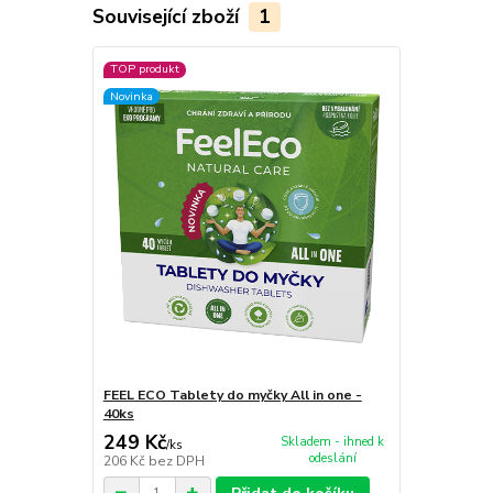
Související zboží
1
TOP produkt
Novinka
FEEL ECO Tablety do myčky All in one -
40ks
249 Kč
Skladem - ihned k
/
ks
odeslání
206 Kč
bez DPH