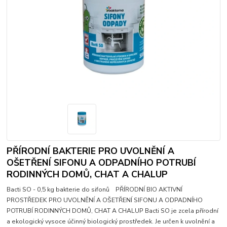
PŘÍRODNÍ BAKTERIE PRO UVOLNĚNÍ A
OŠETŘENÍ SIFONU A ODPADNÍHO POTRUBÍ
RODINNÝCH DOMŮ, CHAT A CHALUP
Bacti SO - 0,5 kg bakterie do sifonů PŘÍRODNÍ BIO AKTIVNÍ
PROSTŘEDEK PRO UVOLNĚNÍ A OŠETŘENÍ SIFONU A ODPADNÍHO
POTRUBÍ RODINNÝCH DOMŮ, CHAT A CHALUP Bacti SO je zcela přírodní
a ekologický vysoce účinný biologický prostředek. Je určen k uvolnění a