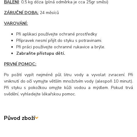
BALENÍ
: 0,5 kg dóza (plná odměrka je cca 25gr směsi)
ZÁRUČNÍ DOBA:
24 měsíců
VAROVÁNÍ:
Při aplikaci používejte ochrané prostředky
Přípravek nesmí přijít do styku s potravinami.
Při práci používejte ochranné rukavice a brýle.
Zabraňte přístupu dětí.
PRVNÍ POMOC:
Po požití vypít nejméně půl litru vody a vyvolat zvracení. Při
vniknutí do očí vymyjte větším množstvím vody (alespoň 10 minut).
Při styku s pokožkou omyjte kůži vodou a mýdlem. Pokud trvá
svědění, vyhledejte lékařskou pomoc.
Původ zboží