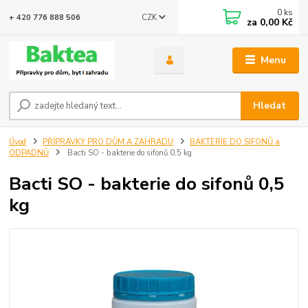
0
ks
CZK
+ 420 776 888 506
za
0,00 Kč
Menu
Hledat
Úvod
PŘÍPRAVKY PRO DŮM A ZAHRADU
BAKTERIE DO SIFONŮ a
ODPADNŮ
Bacti SO - bakterie do sifonů 0,5 kg
Bacti SO - bakterie do sifonů 0,5
kg