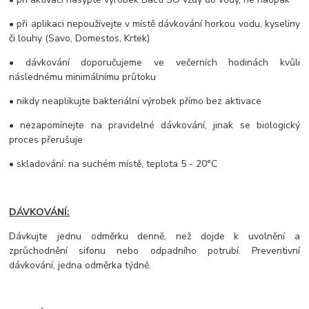
• při aplikaci nepoužívejte v místě dávkování horkou vodu, kyseliny
či louhy (Savo, Domestos, Krtek)
• dávkování doporučujeme ve večerních hodinách kvůli
následnému minimálnímu průtoku
• nikdy neaplikujte bakteriální výrobek přímo bez aktivace
• nezapomínejte na pravidelné dávkování, jinak se biologický
proces přerušuje
• skladování: na suchém místě, teplota 5 - 20°C
DÁVKOVÁNÍ:
Dávkujte jednu odměrku denně, než dojde k uvolnění a
zprůchodnění sifonu nebo odpadního potrubí. Preventivní
dávkování, jedna odměrka týdně.