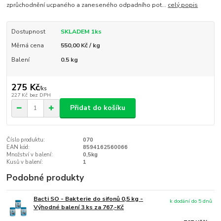
zprůchodnění ucpaného a zaneseného odpadního pot...
celý popis
Dostupnost
SKLADEM 1ks
Měrná cena
550,00 Kč / kg
Balení
0.5 kg
275 Kč
/
ks
227 Kč
bez DPH
Přidat do košíku
Číslo produktu:
070
EAN kód:
8594162560066
Množství v balení:
0,5kg
Kusů v balení:
1
Podobné produkty
Bacti SO - Bakterie do sifonů 0,5 kg -
k dodání do 5 dnů
Výhodné balení 3 ks za 767,-Kč