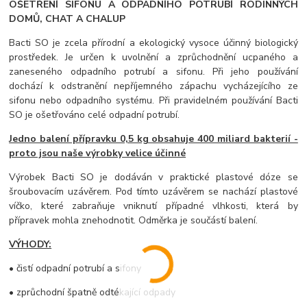
OŠETŘENÍ SIFONU A ODPADNÍHO POTRUBÍ RODINNÝCH
DOMŮ, CHAT A CHALUP
Bacti SO je zcela přírodní a ekologický vysoce účinný biologický
prostředek. Je určen k uvolnění a zprůchodnění ucpaného a
zaneseného odpadního potrubí a sifonu. Při jeho používání
dochází k odstranění nepříjemného zápachu vycházejícího ze
sifonu nebo odpadního systému. Při pravidelném používání Bacti
SO je ošetřováno celé odpadní potrubí.
Jedno balení přípravku 0,5 kg obsahuje 400 miliard bakterií -
proto jsou naše výrobky velice účinné
Výrobek Bacti SO je dodáván v praktické plastové dóze se
šroubovacím uzávěrem. Pod tímto uzávěrem se nachází plastové
víčko, které zabraňuje vniknutí případné vlhkosti, která by
přípravek mohla znehodnotit. Odměrka je součástí balení.
VÝHODY:
• čistí odpadní potrubí a sifony
• zprůchodní špatně odtékající odpady