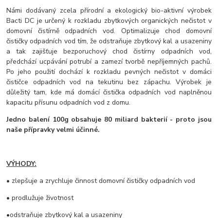
Námi dodávaný zcela přírodní a ekologický bio-aktivní výrobek
Bacti DC je určený k rozkladu zbytkových organických nečistot v
domovní čistírně odpadních vod. Optimalizuje chod domovní
čističky odpadních vod tím, že odstraňuje zbytkový kal a usazeniny
a tak zajišťuje bezporuchový chod čistírny odpadních vod,
předchází ucpávání potrubí a zamezí tvorbě nepříjemných pachů.
Po jeho použití dochází k rozkladu pevných nečistot v domáci
čističce odpadních vod na tekutinu bez zápachu. Výrobek je
důležitý tam, kde má domácí čistička odpadních vod naplněnou
kapacitu přísunu odpadních vod z domu.
Jedno balení 100g obsahuje 80 miliard bakterií - proto jsou
naše přípravky velmi účinné.
VÝHODY:
• zlepšuje a zrychluje činnost domovní čističky odpadních vod
• prodlužuje životnost
•odstraňuje zbytkový kal a usazeniny