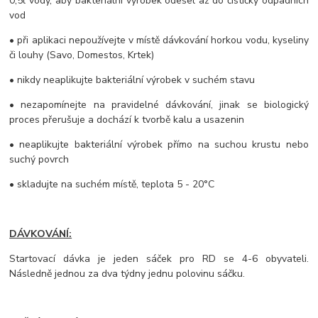
0,5l vody, aby bakteriální výrobek odešel až do čističky odpadních
vod
• při aplikaci nepoužívejte v místě dávkování horkou vodu, kyseliny
či louhy (Savo, Domestos, Krtek)
• nikdy neaplikujte bakteriální výrobek v suchém stavu
• nezapomínejte na pravidelné dávkování, jinak se biologický
proces přerušuje a dochází k tvorbě kalu a usazenin
• neaplikujte bakteriální výrobek přímo na suchou krustu nebo
suchý povrch
• skladujte na suchém místě, teplota 5 - 20°C
DÁVKOVÁNÍ:
Startovací dávka je jeden sáček pro RD se 4-6 obyvateli.
Následně jednou za dva týdny jednu polovinu sáčku.