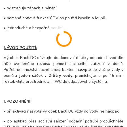
• odstraňuje zápach a pěnění
• pomáhá obnově funkce ČOV po použití kyselin a louhů
• jednoduché a bezpečné použití
NÁVOD POUŽITÍ:
Výrobek Bacti DC dávkujte do domovní čističky odpadních vod dle
níže uvedeného rozpisu pomocí sociálního zařízení v domě.
Potřebné množství suché směsi bakterií nasypte do vlažné vody v
poměru
jeden sáček : 2 litry vody
, promíchejte a po 45 min.
roztok vlijte prostřednictvím WC do odpadového systému.
UPOZORNĚNÍ:
• při aktivaci nasypte výrobek Bacti DC vždy do vody, ne naopak
• po aplikaci přes sociální zařízení odpadní potrubí propláchněte