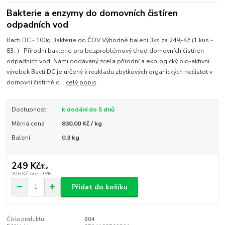
Bakterie a enzymy do domovních čistíren
odpadních vod
Bacti DC - 100g Bakterie do ČOV Výhodné balení 3ks za 249,-Kč (1 kus -
83,-) Přírodní bakterie pro bezproblémový chod domovních čistíren
odpadních vod. Námi dodávaný zcela přírodní a ekologický bio-aktivní
výrobek Bacti DC je určený k rozkladu zbytkových organických nečistot v
domovní čistírně o...
celý popis
Dostupnost
k dodání do 5 dnů
Měrná cena
830,00 Kč / kg
Balení
0.3 kg
249 Kč
/
Ks
206 Kč
bez DPH
Přidat do košíku
Číslo produktu:
004