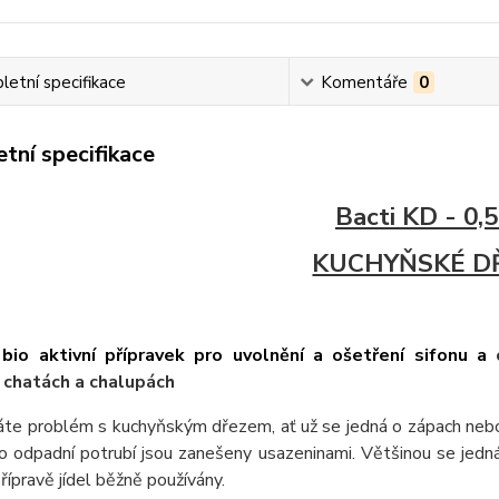
etní specifikace
Komentáře
0
tní specifikace
Bacti KD - 0,5
KUCHYŇSKÉ D
 bio aktivní přípravek pro uvolnění a ošetření sifonu a
 chatách a chalupách
te problém s kuchyňským dřezem, ať už se jedná o zápach nebo
o odpadní potrubí jsou zanešeny usazeninami. Většinou se jedná 
přípravě jídel běžně používány.