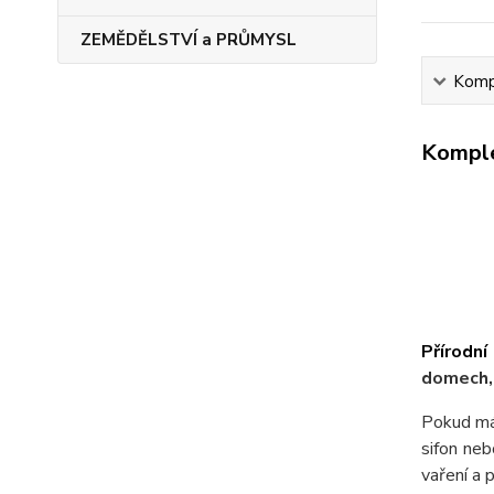
ZEMĚDĚLSTVÍ a PRŮMYSL
Kompl
Komple
Přírodní
domech,
Pokud má
sifon neb
vaření a 