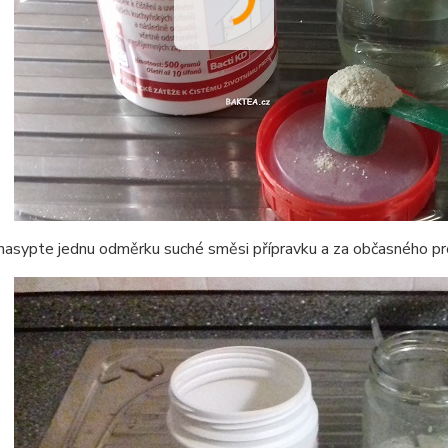
asypte jednu odměrku suché směsi přípravku a za občasného pro