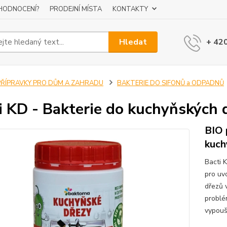
 HODNOCENÍ?
PRODEJNÍ MÍSTA
KONTAKTY
Hledat
+ 42
PŘÍPRAVKY PRO DŮM A ZAHRADU
BAKTERIE DO SIFONŮ a ODPADNŮ
i KD - Bakterie do kuchyňských 
BIO 
kuch
Bacti 
pro uv
dřezů 
problé
vypouš