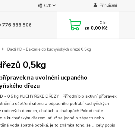
Přihlášení
CZK
0
ks
0 776 888 506
za
0,00 Kč
Bacti KD - Bakterie do kuchyňských dřezů 0,5kg
dřezů 0,5kg
přípravek na uvolnění ucpaného
yňského dřezu
KD - 0,5 kg KUCHYŇSKÉ DŘEZY Přírodní bio aktivní přípravek
olnění a ošetření sifonu a odpadního potrubí kuchyňských
v rodinných domech, chatách a chalupách Pokud máte
m s kuchyňským dřezem, ať už se jedná o zápach nebo
těná voda špatně odtéká, je to známka toho, že ...
celý popis