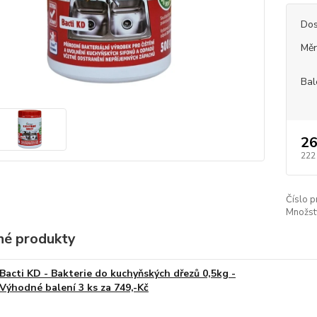
Dos
Měr
Bal
26
222
Číslo p
Množstv
é produkty
Bacti KD - Bakterie do kuchyňských dřezů 0,5kg -
Výhodné balení 3 ks za 749,-Kč