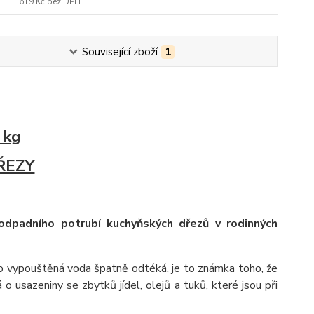
619 Kč
bez DPH
Související zboží
1
 kg
ŘEZY
odpadního potrubí kuchyňských dřezů v rodinných
 vypouštěná voda špatně odtéká, je to známka toho, že
o usazeniny se zbytků jídel, olejů a tuků, které jsou při