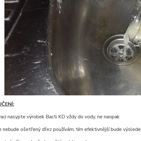
ČENÍ:
ivaci nasypte výrobek Bacti KD vždy do vody, ne naopak
e nebude ošetřený dřez používám, tím efektivnější bude výslede