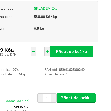
tupnost
SKLADEM 2ks
ná cena
538,00 Kč / kg
ení
0.5 kg
9 Kč
/
ks
Přidat do košíku
 Kč
bez DPH
roduktu:
074
EAN kód:
8594162560240
í v balení:
0,5kg
Kusů v balení:
1
Přidat do košíku
k dodání do 5 dnů
749 Kč
/
Ks