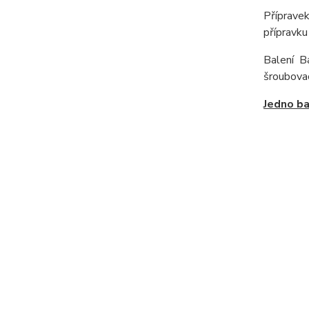
Příprave
přípravku
Balení B
šroubovac
Jedno ba