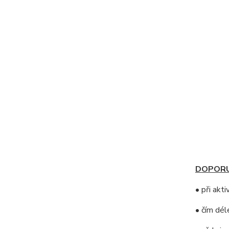
DOPORU
• při akt
• čím dél