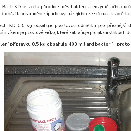
k Bacti KD je zcela přírodní směs bakterií a enzymů přímo urče
 dochází k odstranění zápachu vycházejícího ze sifonu a k zprůch
acti KD 0,5 kg obsahuje plastovou odměrku pro přesnější 
ím víkem je plastové víčko, které zabraňuje pronikání vlhkosti d
lení přípravku 0,5 kg obsahuje 400 miliard bakterií - proto