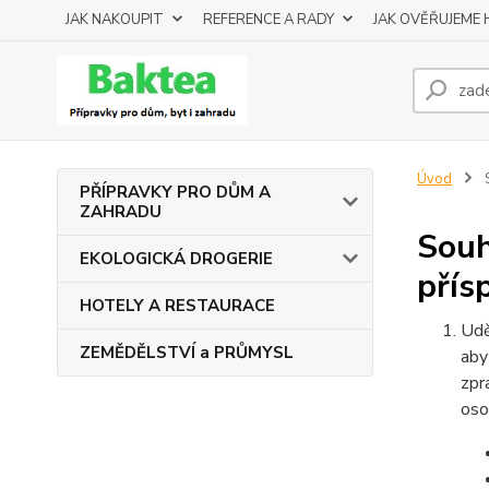
JAK NAKOUPIT
REFERENCE A RADY
JAK OVĚŘUJEME
Úvod
S
PŘÍPRAVKY PRO DŮM A
ZAHRADU
Souh
EKOLOGICKÁ DROGERIE
přís
HOTELY A RESTAURACE
Udě
ZEMĚDĚLSTVÍ a PRŮMYSL
aby
zpr
oso