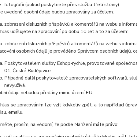
fotografii (pokud poskytnete přes službu třetí strany).
e uvedené osobní údaje budou zpracovány za účelem:
zobrazení diskuzních příspěvků a komentářů na webu s informa
hlas udělujete na zpracování po dobu
10 let a to za ú
čelem:
zobrazení diskuzních příspěvků a komentářů na webu s informa
acování osobních údajů je prováděno Správcem osobních údajů, os
Poskytovatelem služby Eshop-rychle, provozované společnost
01, České Budějovice
Případně další poskytovatelé zpracovatelských softwarů, služ
nevyužívá.
bní údaje nebudou předány mimo území EU.
hlas se zpracováním lze vzít kdykoliv zpět, a to
například úprav
isu, emailu.
měte, prosím, na vědomí, že podle Nařízení máte práv
o:
vzít souhlas se zpracováním osobních údajů kdykoliv zpět, to