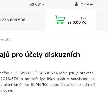
Přihlášení
CZK
0
ks
0 776 888 506
za
0,00 Kč
mentářů
jů pro účely diskuzních
tonařov 115, 58833, IČ 66536634 (d
ále jen
„Správce“
),
 2016/679 o ochraně fyzických osob v souvislosti se
zrušení směrnice 95/46/ES (obecné nařízení o ochraně
ní údaje: