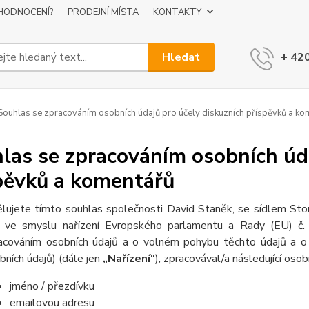
 HODNOCENÍ?
PRODEJNÍ MÍSTA
KONTAKTY
Hledat
+ 42
ouhlas se zpracováním osobních údajů pro účely diskuzních příspěvků a ko
las se zpracováním osobních úda
pěvků a komentářů
lujete tímto souhlas společnosti David Staněk, se sídlem S
 ve smyslu nařízení Evropského parlamentu a Rady (EU) č.
acováním osobních údajů a o volném pohybu těchto údajů a o 
bních údajů) (dále jen
„Nařízení“
), zpracovával/a následující osob
jméno / přezdívku
emailovou adresu