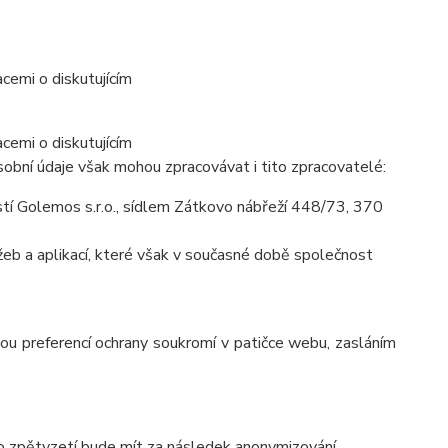
cemi o diskutujícím
cemi o diskutujícím
obní údaje však mohou zpracovávat i tito zpracovatelé:
í Golemos s.r.o., sídlem Zátkovo nábřeží 448/73, 370
eb a aplikací, které však v současné době společnost
ou preferencí ochrany soukromí v patičce webu, zasláním
to zpětvzetí bude mít za následek
anonymizování