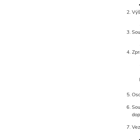
Výš
Sou
Zpr
Oso
Sou
dop
Vez