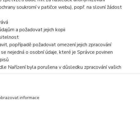
 ochrany soukromí v patičce webu), popř. na slovní žádost
vává
dajům a požadovat jejich kopii
sitelnost
vit, popřípadě požadovat omezení jejich zpracování
se nejedná o osobní údaje, které je Správce povinen
pisů
dle Nařízení byla porušena v důsledku zpracování vašich
e zpracováním osobních údajů se obrátit na Správce nebo
obrazovat informace