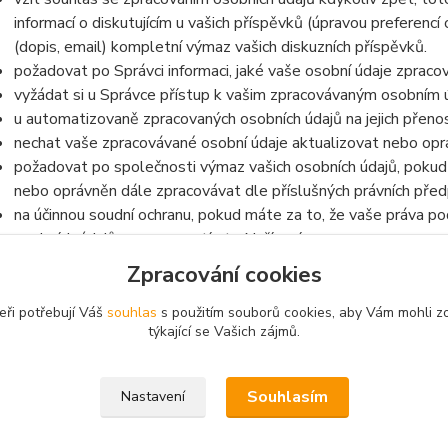
informací o diskutujícím u vašich příspěvků (úpravou preferencí
(dopis, email) kompletní výmaz vašich diskuzních příspěvků.
požadovat po Správci informaci, jaké vaše osobní údaje zpraco
vyžádat si u Správce přístup k vašim zpracovávaným osobním ú
u automatizovaně zpracovaných osobních údajů na jejich přeno
nechat vaše zpracovávané osobní údaje aktualizovat nebo opra
požadovat po společnosti výmaz vašich osobních údajů, pokud 
nebo oprávněn dále zpracovávat dle příslušných právních před
na účinnou soudní ochranu, pokud máte za to, že vaše práva po
osobních údajů v rozporu s tímto Nařízením
v případě pochybností o dodržování povinností souvisejících s
Zpracování cookies
na Úřad pro ochranu osobních údajů
eři potřebují Váš
souhlas
s použitím souborů cookies, aby Vám mohli z
týkající se Vašich zájmů.
Souhlasím
Nastavení