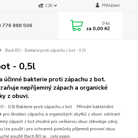
Přihlášení
CZK
0
ks
0 776 888 506
za
0,00 Kč
Bacti BO - Bakterie proti zápachu z bot - 0,5l
ot - 0,5l
a účinné bakterie proti zápachu z bot.
raňuje nepříjemný zápach a organické
ky z obuvi.
BO - 0,5l Bakterie proti zápachu z bot Přírodní bakteriální
k pro likvidaci zápachu a organických zbytků z obuvi. odstraní
emný zápach z bot vhodné pro veškerou obuv zlikviduje zdroj
u lze použít i pro ochranné pomůcky příjemně provoní obuv
ché použití Bacti BO je...
celý popis