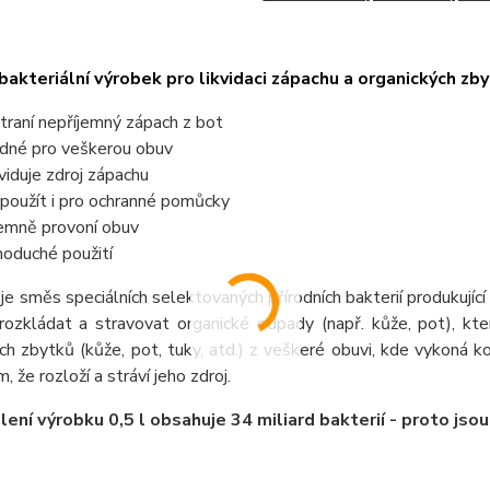
 bakteriální výrobek pro likvidaci zápachu a organických zby
traní nepříjemný zápach z bot
dné pro veškerou obuv
kviduje zdroj zápachu
 použít i pro ochranné pomůcky
jemně provoní obuv
noduché použití
je směs speciálních selektovaných přírodních bakterií produkujíc
rozkládat a stravovat organické odpady (např. kůže, pot), kter
ch zbytků (kůže, pot, tuky, atd.) z veškeré obuvi, kde vykoná ko
, že rozloží a stráví jeho zdroj.
lení výrobku 0,5 l obsahuje 34 miliard bakterií - proto jsou