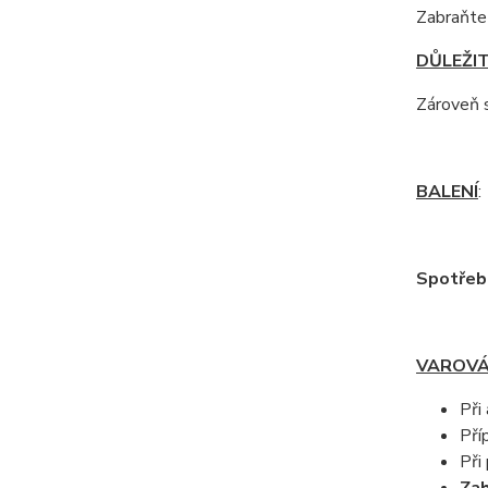
Zabraňte 
DŮLEŽI
Zároveň 
BALENÍ
:
Spotřebu
VAROVÁ
Při
Pří
Při