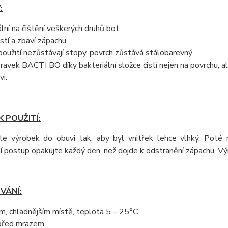
:
ální na čištění veškerých druhů bot
istí a zbaví zápachu
použití nezůstávají stopy, povrch zůstává stálobarevný
pravek BACTI BO díky bakteriální složce čistí nejen na povrchu, al
vi.
 POUŽITÍ:
jte výrobek do obuvi tak, aby byl vnitřek lehce vlhký. Poté
í postup opakujte každý den, než dojde k odstranění zápachu. V
VÁNÍ:
, chladnějším místě, teplota 5 – 25°C.
před mrazem.