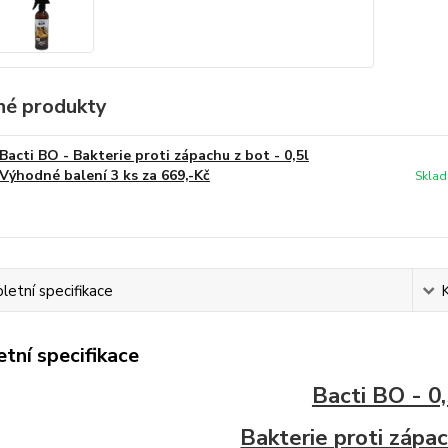
é produkty
Bacti BO - Bakterie proti zápachu z bot - 0,5l
Výhodné balení 3 ks za 669,-Kč
Sklad
etní specifikace
tní specifikace
Bacti BO - 0,
Bakterie proti zápa