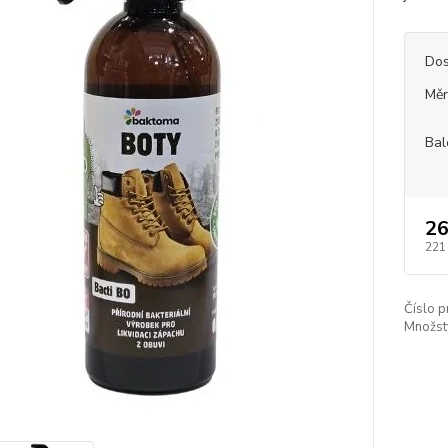
Dos
Měr
Bal
26
221
Číslo p
Množstv