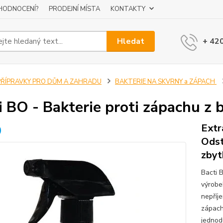
 HODNOCENÍ?
PRODEJNÍ MÍSTA
KONTAKTY
Hledat
+ 42
PŘÍPRAVKY PRO DŮM A ZAHRADU
BAKTERIE NA SKVRNY a ZÁPACH
i BO - Bakterie proti zápachu z b
Extr
Odst
zbyt
Bacti 
výrobe
nepříj
zápach
jednodu