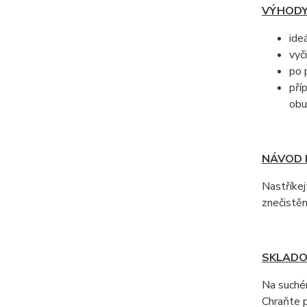
VÝHODY
ide
vyč
po 
pří
obu
NÁVOD K
Nastříke
znečistěn
SKLADO
Na suchém
Chraňte 