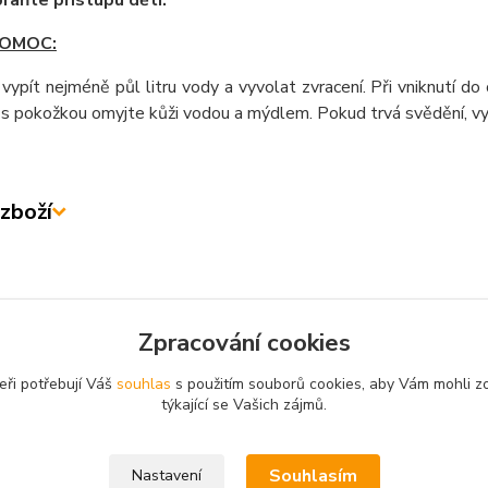
raňte přístupu dětí.
POMOC:
 vypít nejméně půl litru vody a vyvolat zvracení. Při vniknutí 
 s pokožkou omyjte kůži vodou a mýdlem. Pokud trvá svědění, v
zboží
zařazeno v kategoriích
Zpracování cookies
RAVKY PRO DŮM A
BAKTERIE NA SKVRNY a
eři potřebují Váš
souhlas
s použitím souborů cookies, aby Vám mohli z
RADU
ZÁPACH
týkající se Vašich zájmů.
Souhlasím
Nastavení