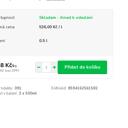
tupnost
Skladem - ihned k odeslání
ná cena
536,00 Kč / l
ení
0.5 l
8 Kč
/
ks
Přidat do košíku
 Kč
bez DPH
roduktu:
091
EAN kód:
8594162561582
í v balení:
3 x 500ml