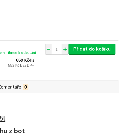
Přidat do košíku
em - ihned k odeslání
669 Kč
/
ks
553 Kč
bez DPH
Komentáře
0
5l
chu z bot