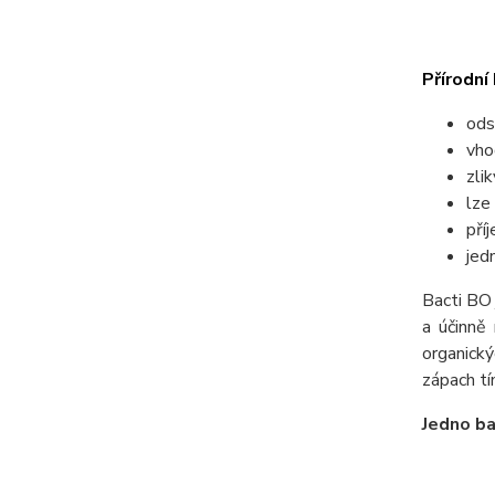
Přírodní
ods
vho
zli
lze
pří
jed
Bacti BO 
a účinně 
organický
zápach tím
Jedno ba