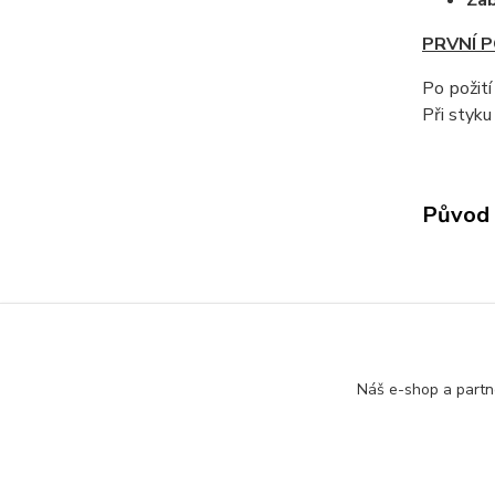
Zab
PRVNÍ 
Po požití
Při styku
Původ 
Zboží 
PŘÍP
Náš e-shop a partn
ZAH