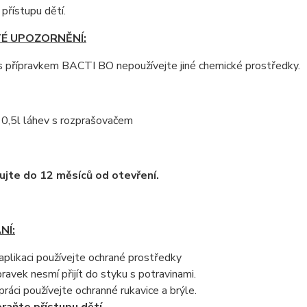
přístupu dětí.
TÉ UPOZORNĚNÍ:
s přípravkem BACTI BO nepoužívejte jiné chemické prostředky.
 0,5l láhev s rozprašovačem
jte do 12 měsíců od otevření.
NÍ:
 aplikaci používejte ochrané prostředky
pravek nesmí přijít do styku s potravinami.
 práci používejte ochranné rukavice a brýle.