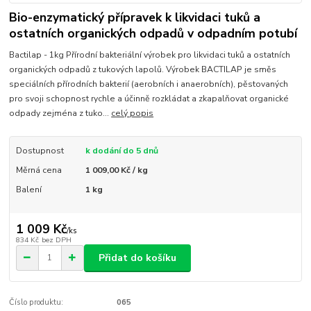
Bio-enzymatický přípravek k likvidaci tuků a
ostatních organických odpadů v odpadním potubí
Bactilap - 1kg Přírodní bakteriální výrobek pro likvidaci tuků a ostatních
organických odpadů z tukových lapolů. Výrobek BACTILAP je směs
speciálních přírodních bakterií (aerobních i anaerobních), pěstovaných
pro svoji schopnost rychle a účinně rozkládat a zkapalňovat organické
odpady zejména z tuko...
celý popis
Dostupnost
k dodání do 5 dnů
Měrná cena
1 009,00 Kč / kg
Balení
1 kg
1 009 Kč
/
ks
834 Kč
bez DPH
Přidat do košíku
Číslo produktu:
065