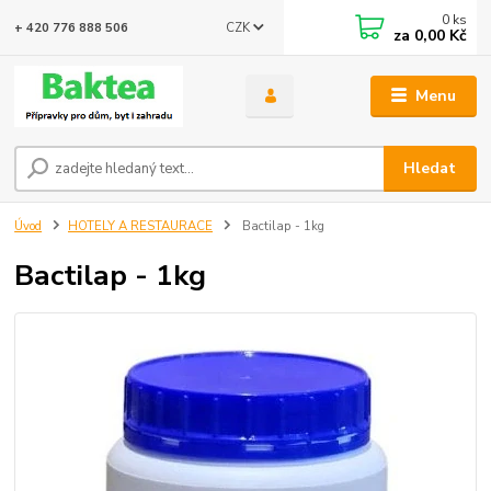
0
ks
CZK
+ 420 776 888 506
za
0,00 Kč
Menu
Hledat
Úvod
HOTELY A RESTAURACE
Bactilap - 1kg
Bactilap - 1kg