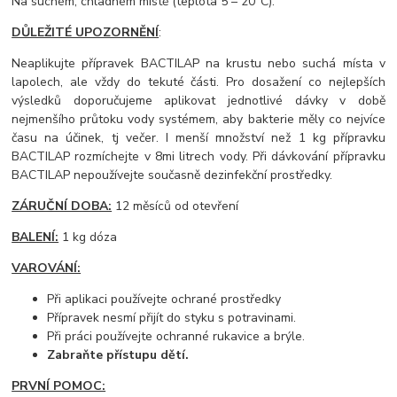
Na suchém, chladném místě (teplota 5 – 20°C).
DŮLEŽITÉ UPOZORNĚNÍ
:
Neaplikujte přípravek BACTILAP na krustu nebo suchá místa v
lapolech, ale vždy do tekuté části. Pro dosažení co nejlepších
výsledků doporučujeme aplikovat jednotlivé dávky v době
nejmenšího průtoku vody systémem, aby bakterie měly co nejvíce
času na účinek, tj večer. I menší množství než 1 kg přípravku
BACTILAP rozmíchejte v 8mi litrech vody. Při dávkování přípravku
BACTILAP nepoužívejte současně dezinfekční prostředky.
ZÁRUČNÍ DOBA:
12 měsíců od otevření
BALENÍ:
1 kg dóza
VAROVÁNÍ:
Při aplikaci používejte ochrané prostředky
Přípravek nesmí přijít do styku s potravinami.
Při práci používejte ochranné rukavice a brýle.
Zabraňte přístupu dětí.
PRVNÍ POMOC: