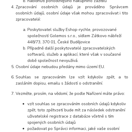
nabídnutí pohodlnějšího nákupního zážitku
Zpracování osobních údajů je prováděno Správcem
osobních údajů, osobní údaje však mohou zpracovávat i tito
zpracovatelé:
Poskytovatel služby Eshop-rychle, provozované
společností Golemos s.r.o., sídlem Zátkovo nábřeží
448/73, 370 01, České Budějovice
Případně další poskytovatelé zpracovatelských
softwarů, služeb a aplikací, které však v současné
době společnost nevyužívá.
Osobní údaje nebudou před
ány mimo území EU.
Souhlas se zpracováním lze vzít kdykoliv zpět,
a to
zasláním dopisu, emailu s žádostí o odstranění.
Vezměte, prosím, na vědomí, že podle Nařízení máte právo:
vzít souhlas se zpracováním osobních údajů kdykoliv
zpět, toto zpětvzetí bude mít za následe
k odstranění
uživatelské registrace z databáze včetně s tím
spojených osobních údajů
požadovat po Správci informaci, jaké vaše osobní