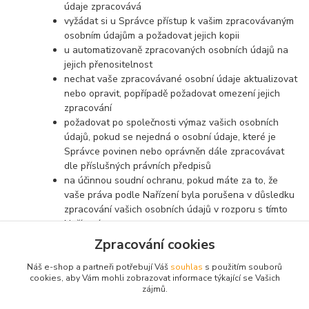
údaje zpracovává
vyžádat si u Správce přístup k vašim zpracovávaným
osobním údajům a požadovat jejich kopii
u automatizovaně zpracovaných osobních údajů na
jejich přenositelnost
nechat vaše zpracovávané osobní údaje aktualizovat
nebo opravit, popřípadě požadovat omezení jejich
zpracování
požadovat po společnosti výmaz vašich osobních
údajů, pokud se nejedná o osobní údaje, které je
Správce povinen nebo oprávněn dále zpracovávat
dle příslušných právních předpisů
na účinnou soudní ochranu, pokud máte za to, že
vaše práva podle Nařízení byla porušena v důsledku
zpracování vašich osobních údajů v rozporu s tímto
Nařízením
v případě pochybností o dodržování povinností
Zpracování cookies
souvisejících se zpracováním osobních údajů se
obrátit na Správce nebo na Úřad pro ochranu
Náš e-shop a partneři potřebují Váš
souhlas
s použitím souborů
cookies, aby Vám mohli zobrazovat informace týkající se Vašich
osobních údajů
zájmů.