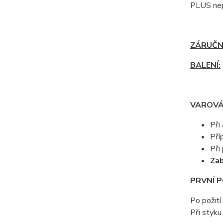
PLUS nep
ZÁRUČN
BALENÍ:
VAROVÁ
Při
Pří
Při
Zab
PRVNÍ 
Po požití
Při styku