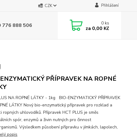
Přihlášení
CZK
0
ks
0 776 888 506
za
0,00 Kč
g
-ENZYMATICKÝ PŘÍPRAVEK NA ROPNÉ
KY
LUS NA ROPNÉ LÁTKY - 1kg BIO-ENZYMATICKÝ PŘÍPRAVEK
NÉ LÁTKY Nový bio-enzymatický přípravek pro rozklad a
aci ropných uhlovodíků. Přípravek HCT PLUS je směs
iálních spór, enzymů a živin nutných pro činnost
rganismů. Výsledkem působení přípravku v jímkách, lapolech,
elý popis