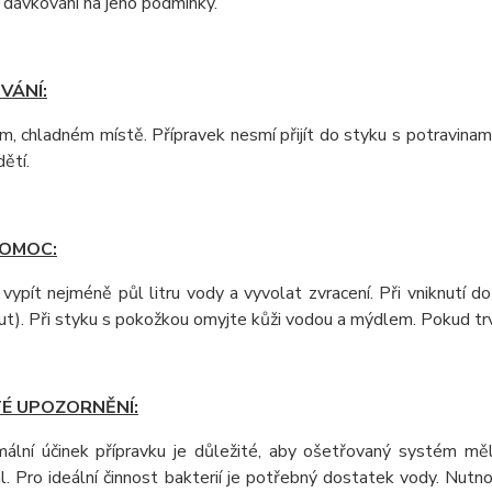
 dávkování na jeho podmínky.
VÁNÍ:
, chladném místě. Přípravek nesmí přijít do styku s potravinami.
dětí.
POMOC:
 vypít nejméně půl litru vody a vyvolat zvracení. Při vniknutí
ut). Při styku s pokožkou omyjte kůži vodou a mýdlem. Pokud tr
TÉ UPOZORNĚNÍ:
mální účinek přípravku je důležité, aby ošetřovaný systém 
al. Pro ideální činnost bakterií je potřebný dostatek vody. Nut