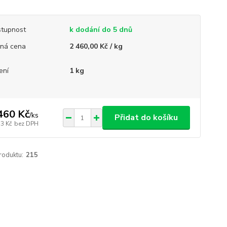
tupnost
k dodání do 5 dnů
ná cena
2 460,00 Kč / kg
ení
1 kg
460 Kč
/
ks
Přidat do košíku
33 Kč
bez DPH
roduktu:
215