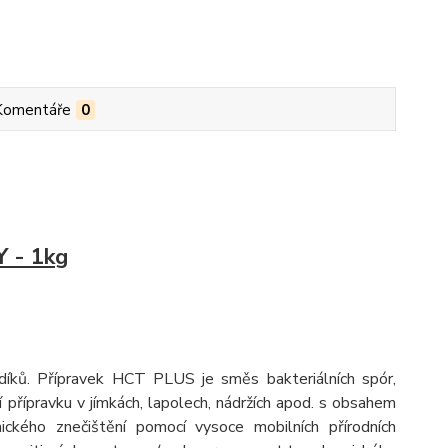
Komentáře
0
 - 1kg
odíků. Přípravek HCT PLUS je směs bakteriálních spór,
přípravku v jímkách, lapolech, nádržích apod. s obsahem
ického znečištění pomocí vysoce mobilních přírodních