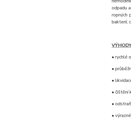
nemodifik
odpadu a 
ropných 
bakterií,
VÝHODY
• rychlé 
• průběž
• likvida
• čištění
• odstraň
• výrazné