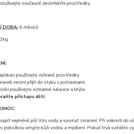
oužívejte současně dezinfekční prostředky.
Í DOBA:
6 měsíců
1kg
NÍ:
 aplikaci používejte ochrané prostředky
pravek nesmí přijít do styku s potravinami.
 práci používejte ochranné rukavice a brýle.
raňte přístupu dětí.
POMOC:
 vypít nejméně půl litru vody a vyvolat zvracení. Při vniknutí d
 s pokožkou omyjte kůži vodou a mýdlem. Pokud trvá svědění, v