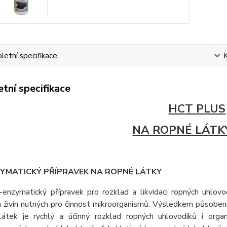
etní specifikace
tní specifikace
HCT PLUS
NA ROPNÉ LÁTKY
ZYMATICKÝ PŘÍPRAVEK NA ROPNÉ LÁTKY
-enzymatický přípravek pro rozklad a likvidaci ropných uhlov
živin nutných pro činnost mikroorganismů. Výsledkem působení 
látek je rychlý a účinný rozklad ropných uhlovodíků i organ