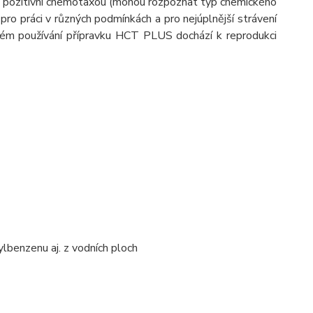
í s pozitivní chemotaxou (mohou rozpoznat typ chemického
o práci v různých podmínkách a pro nejúplnější strávení
lném používání přípravku HCT PLUS dochází k reprodukci
hylbenzenu aj. z vodních ploch