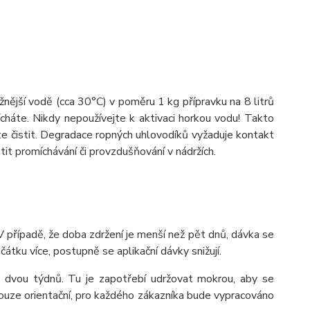
nější vodě (cca 30°C) v poměru 1 kg přípravku na 8 litrů
háte. Nikdy nepoužívejte k aktivaci horkou vodu! Takto
ete čistit. Degradace ropných uhlovodíků vyžaduje kontakt
tit promíchávání či provzdušňování v nádržích.
případě, že doba zdržení je menší než pět dnů, dávka se
čátku více, postupně se aplikační dávky snižují.
 dvou týdnů. Tu je zapotřebí udržovat mokrou, aby se
ouze orientační, pro každého zákazníka bude vypracováno