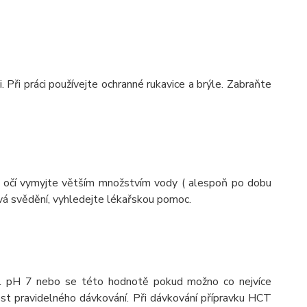
 Při práci používejte ochranné rukavice a brýle. Zabraňte
 do očí vymyjte větším množstvím vody ( alespoň po dobu
vá svědění, vyhledejte lékařskou pomoc.
měl pH 7 nebo se této hodnotě pokud možno co nejvíce
nost pravidelného dávkování. Při dávkování přípravku HCT