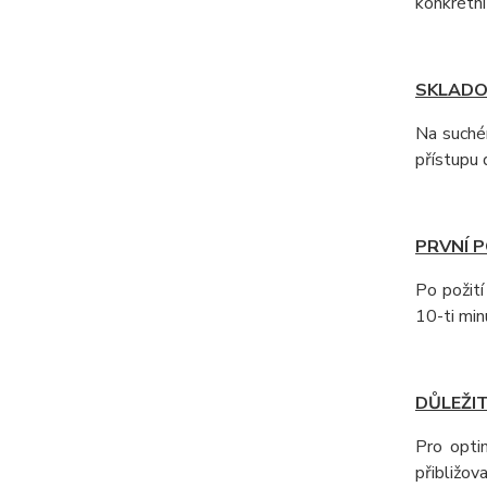
konkrétní
SKLADO
Na suchém
přístupu 
PRVNÍ 
Po požití
10-ti min
DŮLEŽI
Pro opti
přibližov