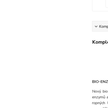
Kompl
Komple
BIO-EN
Nový bio
enzymů a 
ropných 