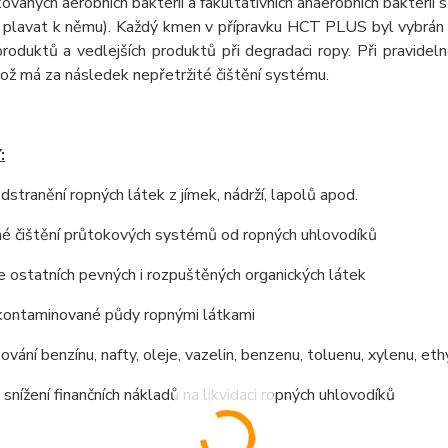
ovaných aerobních bakterií a fakultativních anaerobních bakteri
plavat k němu). Každý kmen v přípravku HCT PLUS byl vybrán pr
produktů a vedlejších produktů při degradaci ropy. Při pravide
 což má za následek nepřetržité čištění systému.
:
odstranění ropných látek z jímek, nádrží, lapolů apod.
né čištění průtokových systémů od ropných uhlovodíků
ce ostatních pevných i rozpuštěných organických látek
 kontaminované půdy ropnými látkami
ování benzínu, nafty, oleje, vazelin, benzenu, toluenu, xylenu, et
 snížení finančních nákladů na likvidaci ropných uhlovodíků