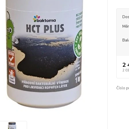
Dos
Měr
Bal
2 
2 0
Číslo p