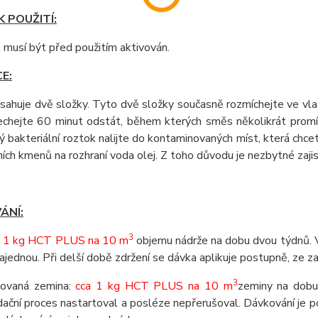
 POUŽITÍ:
 musí být před použitím aktivován.
E:
sahuje dvě složky. Tyto dvě složky současně rozmíchejte ve vlaž
echejte 60 minut odstát, během kterých směs několikrát promíc
ý bakteriální roztok nalijte do kontaminovaných míst, která chc
ních kmenů na rozhraní voda olej. Z toho důvodu je nezbytné zajis
ÁNÍ:
3
a
1 kg HCT PLUS na 10 m
objemu nádrže na dobu dvou týdnů. V 
najednou. Při delší době zdržení se dávka aplikuje postupně, ze za
3
ovaná zemina:
cca 1 kg HCT PLUS na 10 m
zeminy na dobu
ační proces nastartoval a posléze nepřerušoval. Dávkování je p