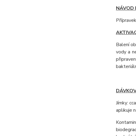
NÁVOD K
Přípravek
AKTIVAC
Balení ob
vody a n
připraven
bakteriál
DÁVKOV
Jímky: cc
aplikuje 
Kontamin
biodegrad