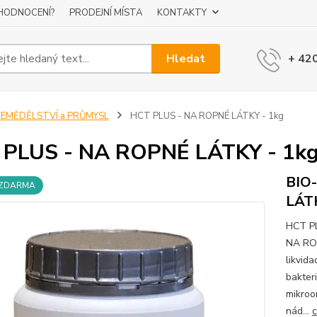
 HODNOCENÍ?
PRODEJNÍ MÍSTA
KONTAKTY
Hledat
+ 42
ZEMĚDĚLSTVÍ a PRŮMYSL
HCT PLUS - NA ROPNÉ LÁTKY - 1kg
 PLUS - NA ROPNÉ LÁTKY - 1k
BIO
 ZDARMA
LÁT
HCT P
NA ROP
likvid
bakter
mikroo
nád...
c